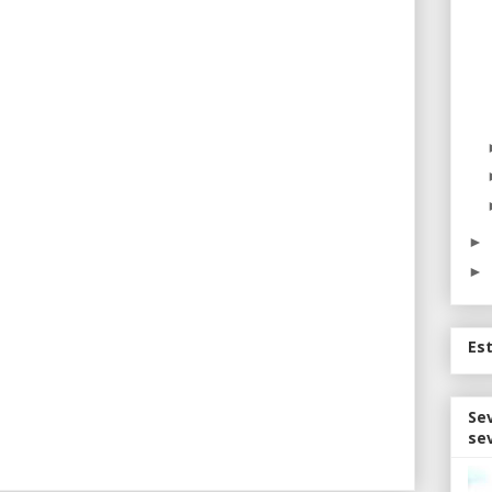
►
►
Es
Sev
sev