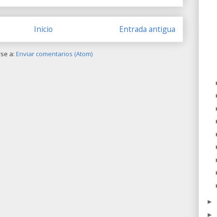
Inicio
Entrada antigua
rse a:
Enviar comentarios (Atom)
►
►