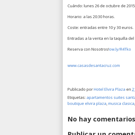
Cuándo: lunes 26 de octubre de 2015
Horario: a las 20:30 horas.
Coste: entradas entre 10 y 30 euros.
Entradas a la venta en la taquilla del
Reserva con Nosotros!
ow.ly/R4Tko
www.casasdesantacruz.com
Publicado por
Hotel Elvira Plaza
en
2
Etiquetas:
apartamentos suites sant
boutique elvira plaza
,
musica clasica
No hay comentarios
Publicar un coment