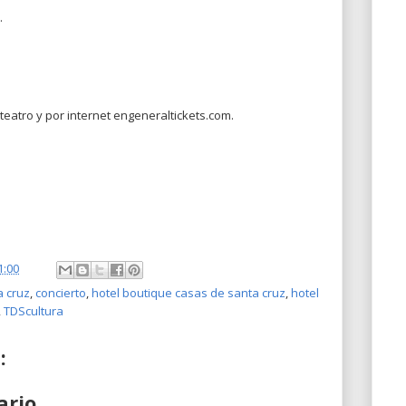
.
 teatro y por internet engeneraltickets.com.
1:00
a cruz
,
concierto
,
hotel boutique casas de santa cruz
,
hotel
,
TDScultura
:
ario