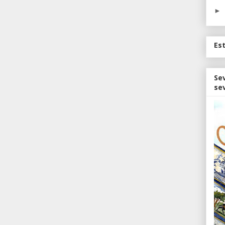
►
Es
Sev
sev