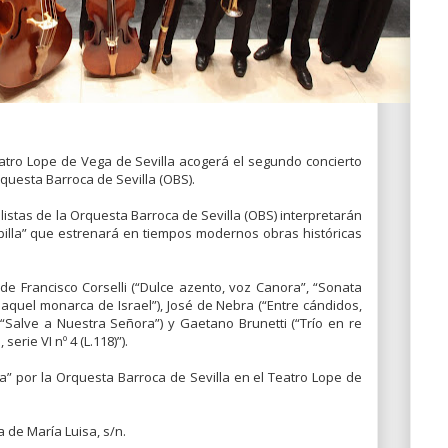
eatro Lope de Vega de Sevilla acogerá el segundo concierto
questa Barroca de Sevilla (OBS).
istas de la Orquesta Barroca de Sevilla (OBS) interpretarán
pilla” que estrenará en tiempos modernos obras históricas
de Francisco Corselli (“Dulce azento, voz Canora”, “Sonata
i aquel monarca de Israel”), José de Nebra (“Entre cándidos,
 (“Salve a Nuestra Señora”) y Gaetano Brunetti (“Trío en re
serie VI nº 4 (L.118)”).
la” por la Orquesta Barroca de Sevilla en el Teatro Lope de
 de María Luisa, s/n.